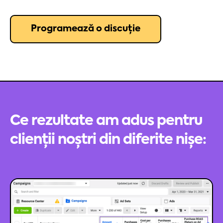
Programează o discuție
Ce rezultate am adus pentru
clienții noștri din diferite nișe: