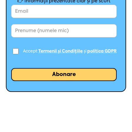
👉 Informații prezentate clar și pe scurt
Accept
Termenii și Condițiile
și
politica GDPR