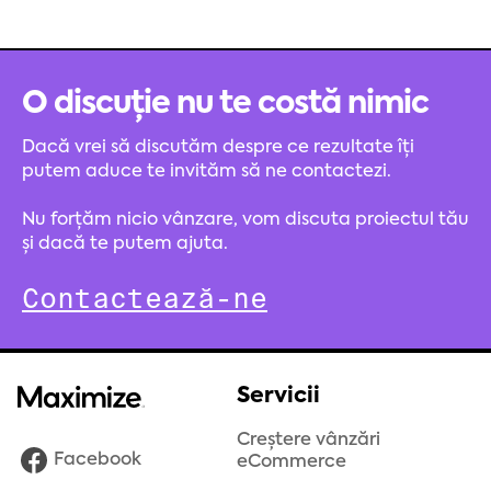
O discuție nu te costă nimic
Dacă vrei să discutăm despre ce rezultate îți
putem aduce te invităm să ne contactezi.
Nu forțăm nicio vânzare, vom discuta proiectul tău
și dacă te putem ajuta.
Contactează-ne
Servicii
Creștere vânzări
Facebook
eCommerce