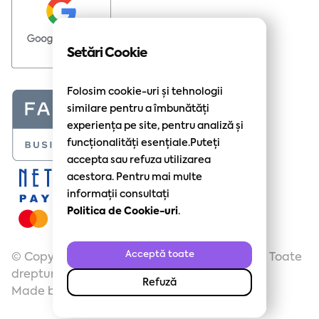
Setări Cookie
Folosim cookie-uri și tehnologii
similare pentru a îmbunătăți
experiența pe site, pentru analiză și
funcționalități esențiale.Puteți
accepta sau refuza utilizarea
acestora. Pentru mai multe
informații consultați
Politica de Cookie-uri
.
Acceptă toate
© Copyright 2025 Maximize Ecommerce SRL. Toate
drepturile rezervate.
Refuză
Made by
dmascioli