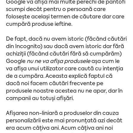
Google va afișa mai multe perechi de pantofi
scumpi decât pentru o persoană care
folosește același termen de căutare dar care
cumpără produse ieftine.
De fapt, dacă nu avem istoric (făcând căutări
din Incognito) sau dacă avem istoric dar fără
achiziții (făcând căutări fără să cumpărăm)
Google
nu ne va afișa produsele
așa cum le
va afișa unui utilizator care caută cu intenția
de a cumpăra. Aceasta explică faptul că
dacă noi facem căutări frecvente pe
produsele noastre acestea nu ne apar, dar în
campanii au totuși afișări.
Afișarea non-liniară a produselor din cauza
personalizării este mai pronunțată azi decât
era acum câțiva ani. Acum câțiva ani noi