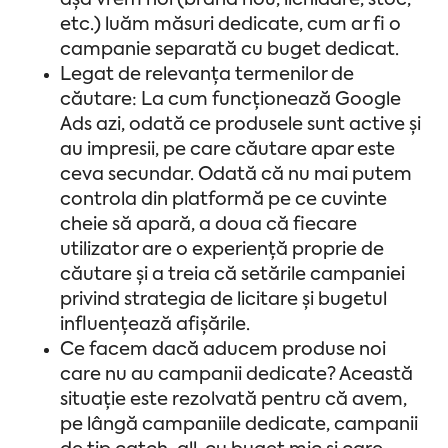
așa vrem noi (brand nou, lichidare, stoc,
etc.) luăm măsuri dedicate, cum ar fi o
campanie separată cu buget dedicat.
Legat de relevanța termenilor de
căutare: La cum funcționează Google
Ads azi, odată ce produsele sunt active și
au impresii, pe care căutare apar este
ceva secundar. Odată că nu mai putem
controla din platformă pe ce cuvinte
cheie să apară, a doua că fiecare
utilizator are o experiență proprie de
căutare și a treia că setările campaniei
privind strategia de licitare și bugetul
influențează afișările.
Ce facem dacă aducem produse noi
care nu au campanii dedicate? Această
situație este rezolvată pentru că avem,
pe lângă campaniile dedicate, campanii