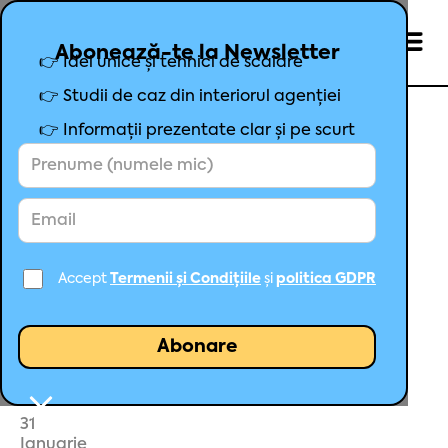
Abonează-te la Newsletter
👉 Idei unice și tehnici de scalare
👉 Studii de caz din interiorul agenției
👉 Informații prezentate clar și pe scurt
De ce căutarea de produse
este o metodă ineficientă de
verificare a afișării lor
Accept
Termenii și Condițiile
și
politica GDPR
Mihai Șoșa
Fondator Maximize
31
Ianuarie