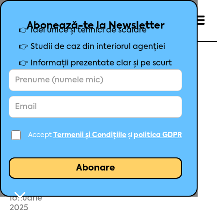
Abonează-te la Newsletter
👉 Idei unice și tehnici de scalare
👉 Studii de caz din interiorul agenției
👉 Informații prezentate clar și pe scurt
Google Ads s-a schimbat
ireversibil
Accept
Termenii și Condițiile
și
politica GDPR
Mihai Șoșa
Fondator Maximize
31
Ianuarie
2025