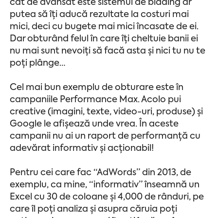
cât de avansat este sistemul de bidding ar
putea să îți aducă rezultate la costuri mai
mici, deci cu bugete mai mici încasate de ei.
Dar obturând felul în care îți cheltuie banii ei
nu mai sunt nevoiți să facă asta și nici tu nu te
poți plânge…
Cel mai bun exemplu de obturare este în
campaniile Performance Max. Acolo pui
creative (imagini, texte, video-uri, produse) și
Google le afișează unde vrea. În aceste
campanii nu ai un raport de performanță cu
adevărat informativ și acționabil!
Pentru cei care fac “AdWords” din 2013, de
exemplu, ca mine, “informativ” înseamnă un
Excel cu 30 de coloane și 4,000 de rânduri, pe
care îl poți analiza și asupra căruia poți