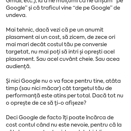
Gmail, etc.), la a ne mulțumi că ne afișăm “pe
Google” și că traficul vine “de pe Google” de
undeva.
Mai tehnic, dacă vezi că pe un anumit
plasament ai un cost, să zicem, de zece ori
mai mari decât costul tău pe conversie
targetat, nu mai poți să intri și oprești acel
plasament. Sau acel cuvânt cheie. Sau acea
audiență.
Și nici Google nu o va face pentru tine, atâta
timp (sau nici măcar) cât targetul tău de
performanță este atins per total. Dacă tot nu
o oprește de ce să ți-o afișeze?
Deci Google de facto îți poate încărca de
cost contul când nu este nevoie, pentru că la