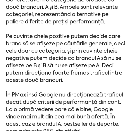
Concret, avem o categorie de produse cu
două branduri, A și B. Ambele sunt relevante
categoriei, reprezentând alternative pe
paliere diferite de preț și performanță.
Pe cuvinte cheie pozitive putem decide care
brand să se afișeze pe căutările generale, deci
cele doar cu categoria, și prin cuvinte cheie
negative putem decide ca brandul A să nu se
afișeze pe B și B să nu se afișeze pe A. Deci
putem direcționa foarte frumos traficul între
aceste două branduri.
În PMax însă Google nu direcționează traficul
decât după criterii de performanță din cont.
La o primă vedere pare că e bine, Google
vinde mai mult din cea mai bună ofertă. În
acest caz e brandul A, bestseller de departe,