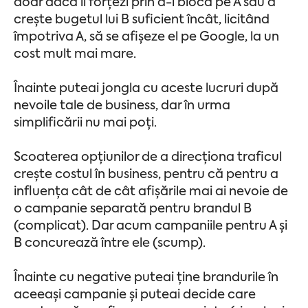
doar dacă îl forțezi prin a-l bloca pe A sau a
crește bugetul lui B suficient încât, licitând
împotriva A, să se afișeze el pe Google, la un
cost mult mai mare.
Înainte puteai jongla cu aceste lucruri după
nevoile tale de business, dar în urma
simplificării nu mai poți.
Scoaterea opțiunilor de a direcționa traficul
crește costul în business, pentru că pentru a
influența cât de cât afișările mai ai nevoie de
o campanie separată pentru brandul B
(complicat). Dar acum campaniile pentru A și
B concurează între ele (scump).
Înainte cu negative puteai ține brandurile în
aceeași campanie și puteai decide care