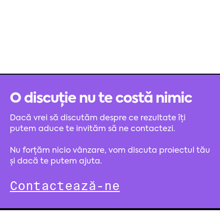
O discuție nu te costă nimic
Dacă vrei să discutăm despre ce rezultate îți
putem aduce te invităm să ne contactezi.
Nu forțăm nicio vânzare, vom discuta proiectul tău
și dacă te putem ajuta.
Contactează-ne