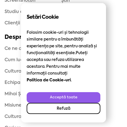
Screenshoturi
Știri
Studiu de caz
Setări Cookie
Clienții noștri
Folosim cookie-uri și tehnologii
Despre noi
Politici site
similare pentru a îmbunătăți
experiența pe site, pentru analiză și
Ce ne diferențiază
Politica GDPR
funcționalități esențiale.Puteți
Cum lucrăm
accepta sau refuza utilizarea
Opt-out Marketing
acestora. Pentru mai multe
Cultura
Cookie-uri
informații consultați
Politica de Cookie-uri
.
Echipa
Termeni și condiții
Mihai Șoșa, Fondator
Politica Newsletter
Acceptă toate
Misiune, Viziune, Valori
Refuză
Cultura