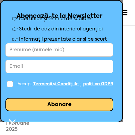
Abonează-te la Newsletter
👉 Idei unice și tehnici de scalare
👉 Studii de caz din interiorul agenției
👉 Informații prezentate clar și pe scurt
Sezon, minisezon, microsezon,
nanosezon
Accept
Termenii și Condițiile
și
politica GDPR
Mihai Șoșa
Fondator Maximize
3
Februarie
2025