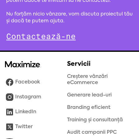
putem aduce te invităm să ne contactezi.
Nu forțăm nicio vânzare, vom discuta proiectul tău
și dacă te putem ajuta.
Contactează-ne
Servicii
Creștere vânzări
Facebook
eCommerce
Generare lead-uri
Instagram
Branding eficient
LinkedIn
Training și consultanță
Twitter
Audit campanii PPC