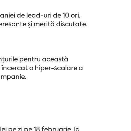
iei de lead-uri de 10 ori,
teresante și merită discutate.
nțurile pentru această
încercat o hiper-scalare a
campanie.
ei pe zi pe 18 februarie, la