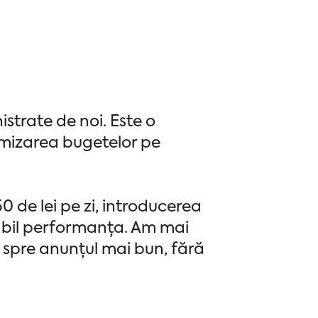
strate de noi. Este o
imizarea bugetelor pe
 de lei pe zi, introducerea
abil performanța. Am mai
 spre anunțul mai bun, fără