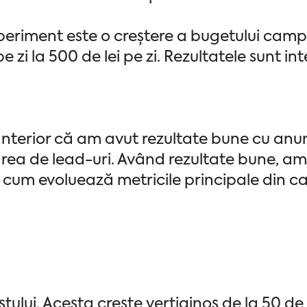
eriment este o creștere a bugetului campan
e zi la 500 de lei pe zi. Rezultatele sunt in
anterior că am avut rezultate bune cu anu
ea de lead-uri. Având rezultate bune, am 
 cum evoluează metricile principale din 
tului. Acesta crește vertiginos de la 50 de l