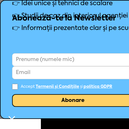
👉 Idei unice și tehnici de scalare
👉 Studii de caz din interiorul agenției
Abonează-te la Newsletter
👉 Informații prezentate clar și pe scu
Accept
Termenii și Condițiile
și
politica GDPR