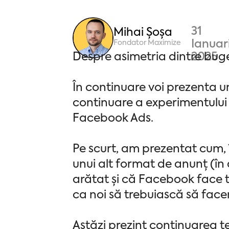
31
Mihai Șoșa
Ianuar
Fondator Maximize
Despre asimetria dintre buget
2025
În continuare voi prezenta un
continuare a experimentului 
Facebook Ads.
Pe scurt, am prezentat cum, 
unui alt format de anunț (î
arătat și că Facebook face t
ca noi să trebuiască să face
Astăzi prezint continuarea t