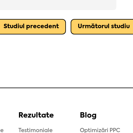
Studiul precedent
Următorul studiu
Rezultate
Blog
ce
Testimoniale
Optimizări PPC