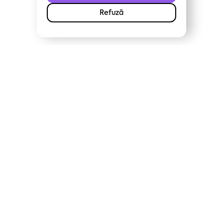
Refuză
CUPRINS:
Sfaturi generale și principii de
optimizare
👉
Principiul Optimizării
👉
Modelul Soarelui Răsare
👉
Analiza contului prin metoda tortului
👉
Cadranul Maximize
👉
Înțelege scalarea unui cont prin modelul