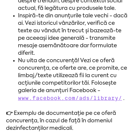
despre trenduri, despre contextul social
actual, fă legătura cu produsele tale.
Inspiră-te din anunțurile tale vechi - dacă
ai. Vezi istoricul vânzărilor, verifică ce
texte au vândut în trecut și bazează-te
pe aceeași idee generală - transmite
mesaje asemănătoare dar formulate
diferit.
Nu uita de concurență! Vezi ce oferă
concurența, ce oferte are, ce promite, ce
limbaj/texte utilizează fii la curent cu
acțiunile competitorilor tăi. Folosește
galeria de anunțuri Facebook -
www.facebook.com/ads/library/
.
👉
Exemplu de documentație pe ce oferă
concurența, în cazul de față în domeniul
dezinfectanților medicali.