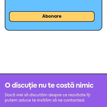
O discuție nu te costă nimic
Dacă vrei să discutăm despre ce rezultate îți
putem aduce te invităm să ne contactezi.