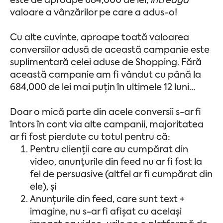
este de aproape 684,000 de lei,
întreaga
valoare a vânzărilor pe care a adus-o!
Cu alte cuvinte, aproape toată valoarea
conversiilor adusă de această campanie este
suplimentară celei aduse de Shopping. Fără
această campanie am fi vândut cu până la
684,000 de lei mai puțin în ultimele 12 luni…
Doar o mică parte din acele conversii s-ar fi
întors în cont via alte campanii, majoritatea
ar fi fost pierdute cu totul pentru că:
Pentru clienții care au cumpărat din
video, anunțurile din feed nu ar fi fost la
fel de persuasive (altfel ar fi cumpărat din
ele), și
Anunțurile din feed, care sunt text +
imagine, nu s-ar fi afișat cu același