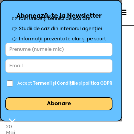
Abonează-te la Newsletter
👉 Idei unice și tehnici de scalare
👉 Studii de caz din interiorul agenției
👉 Informații prezentate clar și pe scurt
Studiu de caz: Vânzare de
produse fără Shopping pe
Google Ads
Accept
Termenii și Condițiile
și
politica GDPR
Mihai Șoșa
Fondator Maximize
20
Mai