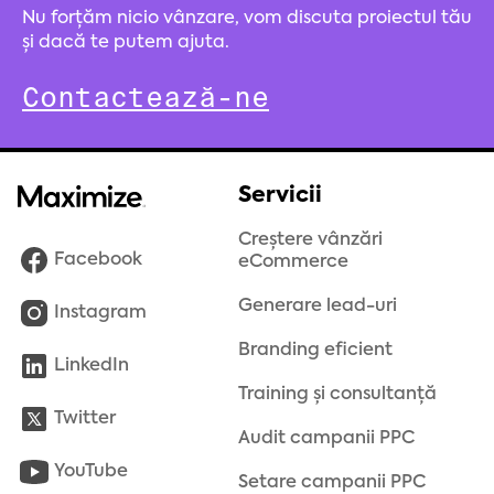
Nu forțăm nicio vânzare, vom discuta proiectul tău
și dacă te putem ajuta.
Contactează-ne
Servicii
Creștere vânzări
Facebook
eCommerce
Generare lead-uri
Instagram
Branding eficient
LinkedIn
Training și consultanță
Twitter
Audit campanii PPC
YouTube
Setare campanii PPC