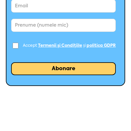
Accept
Termenii și Condițiile
și
politica GDPR