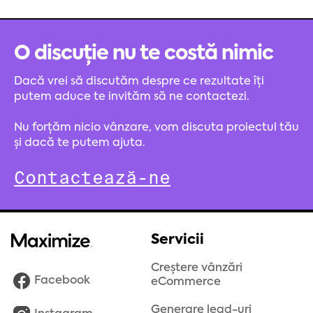
O discuție nu te costă nimic
Dacă vrei să discutăm despre ce rezultate îți
putem aduce te invităm să ne contactezi.
Nu forțăm nicio vânzare, vom discuta proiectul tău
și dacă te putem ajuta.
Contactează-ne
Servicii
Creștere vânzări
Facebook
eCommerce
Generare lead-uri