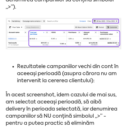
denumirea campaniilor să conțină simbolul
„>”).
Rezultatele campaniilor vechi din cont în
aceeași perioadă (asupra cărora nu am
intervenit la cererea clientului):
În acest screenshot, idem cazului de mai sus,
am selectat aceeași perioadă, să aibă
delivery în perioada selectată, iar denumirea
campaniilor să NU conțină simbolul „>” -
pentru a putea practic să eliminăm