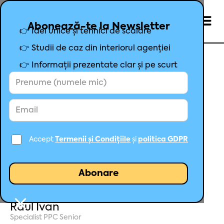
Abonează-te la Newsletter
👉 Idei unice și tehnici de scalare
👉 Studii de caz din interiorul agenției
👉 Informații prezentate clar și pe scurt
Studiu de caz - Cum am reușit
să dublăm comenzile unui
client în primele 3 săptămâni
de colaborare. +1036 comenzi
Accept
Termenii și Condițiile
și
politica GDPR
la ROAS 13.43
Raul Ivan
Specialist PPC Senior