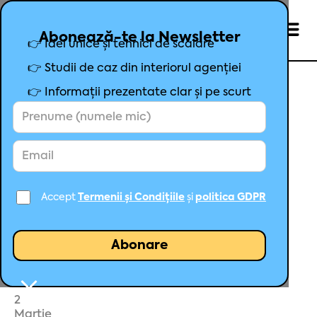
Abonează-te la Newsletter
👉 Idei unice și tehnici de scalare
👉 Studii de caz din interiorul agenției
👉 Informații prezentate clar și pe scurt
Studiu de caz Google Ads:
Optimizare cont Google Ads
prin tehnica bid în cascadă
Accept
Termenii și Condițiile
și
politica GDPR
Mihai Șoșa
Fondator Maximize
2
Martie