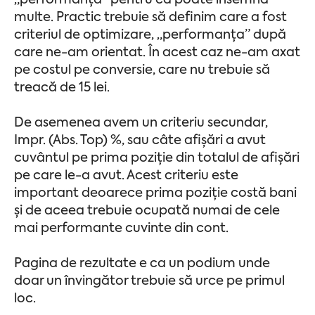
„performanță” pentru că poate însemna
multe. Practic trebuie să definim care a fost
criteriul de optimizare, „performanța” după
care ne-am orientat. În acest caz ne-am axat
pe costul pe conversie, care nu trebuie să
treacă de 15 lei.
De asemenea avem un criteriu secundar,
Impr. (Abs. Top) %, sau câte afișări a avut
cuvântul pe prima poziție din totalul de afișări
pe care le-a avut. Acest criteriu este
important deoarece prima poziție costă bani
și de aceea trebuie ocupată numai de cele
mai performante cuvinte din cont.
Pagina de rezultate e ca un podium unde
doar un învingător trebuie să urce pe primul
loc.